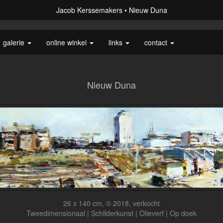
Jacob Kerssemakers
Nieuw Duna
galerie
online winkel
links
contact
Nieuw Duna
26 x 140 cm, © 2018, verkocht
Tweedimensionaal | Schilderkunst | Olieverf | Op doek