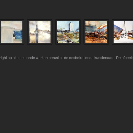
yright op alle getoonde werken berust bij de desbetreffende kunstenaars. De afbe